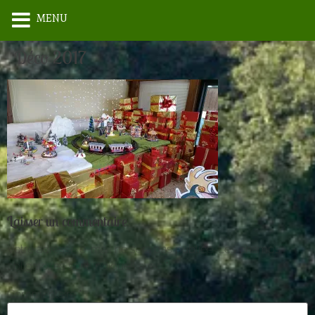
MENU
Déco 2017
Laisser un commentaire
Votre adresse e-mail ne sera pas publiée.
Les champs
obligatoires sont indiqués avec
*
Commentaire
*